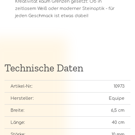
Kreativität kaum Grenzen gesetzt: Ob in
zeitlosem Weiß oder moderner Steinoptik - für
jeden Geschmack ist etwas dabei!
Technische Daten
Artikel-Nr.:
10973
Hersteller:
Equipe
Breite:
6,5 cm
Länge:
40 cm
Stärke:
10 mm