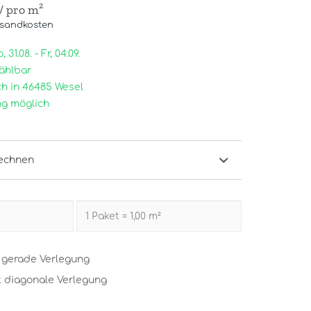
/ pro m²
rsandkosten
31.08. - Fr, 04.09.
ählbar
h in 46485 Wesel
g möglich
echnen
t gerade Verlegung
t diagonale Verlegung