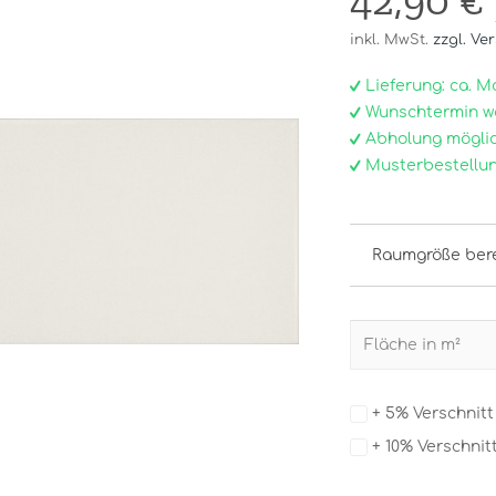
42,90 €
inkl. MwSt.
zzgl. Ve
Lieferung: ca. Mo, 
Wunschtermin w
Abholung möglic
Musterbestellun
Raumgröße ber
+ 5% Verschnit
+ 10% Verschnit