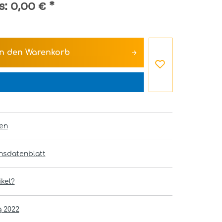
s:
0,00 €
*
In den
Warenkorb
en
onsdatenblatt
kel?
g 2022