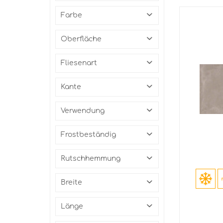
ABK
Farbe
Grau
Oberfläche
Matt
Fliesenart
Feinsteinzeug
Kante
Rektifiziert
Verwendung
Bodenfliese
Frostbeständig
Outdoor
Ja
Rutschhemmung
R11
Breite
30 cm
Länge