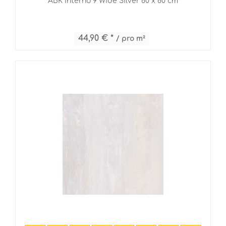
ABK Interno 9 Wide Silver 80 x 80 cm
44,90 € *
/ pro m²