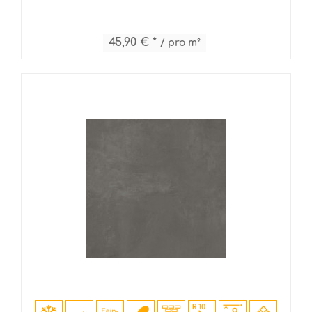
45,90 € *
/ pro m²