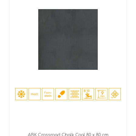
ABK Crossroad Chalk Coal 80 x 80 cm