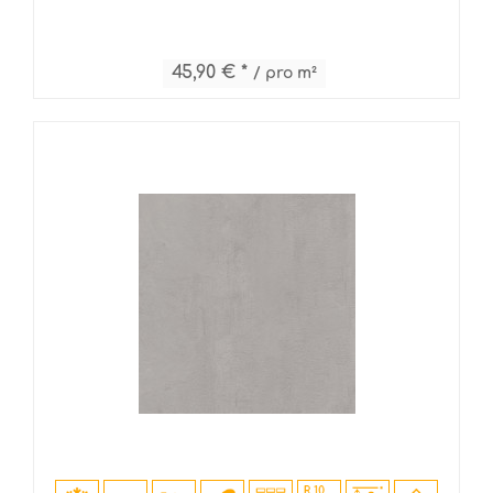
45,90 € *
/ pro m²