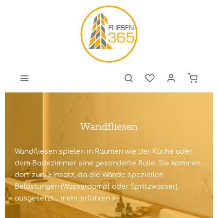
Wandfliesen
Wandfliesen spielen in Räumen wie der Küche oder
dem Badezimmer eine gesonderte Rolle. Sie kommen
dort zum Einsatz, da die Wände speziellen
Belastungen (Wasserdampf oder Spritzwasser)
ausgesetzt...
mehr erfahren »