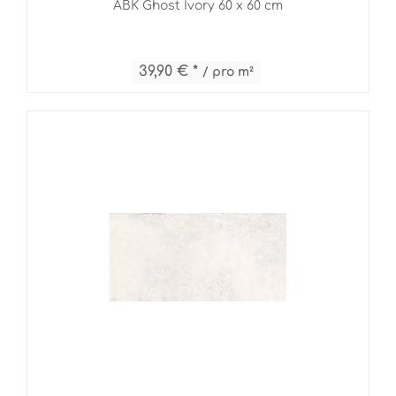
ABK Ghost Ivory 60 x 60 cm
39,90 € *
/ pro m²