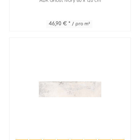
ABK Ghost Ivory 60 x 120 cm
46,90 € *
/ pro m²