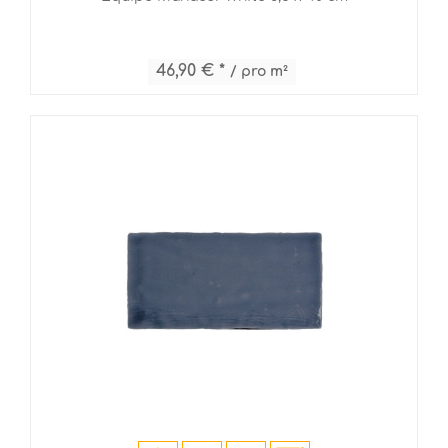
46,90 € *
/ pro m²