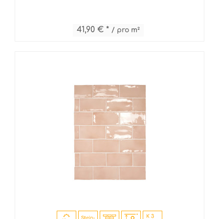
41,90 € *
/ pro m²