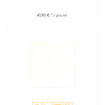
41,90 € *
/ pro m²