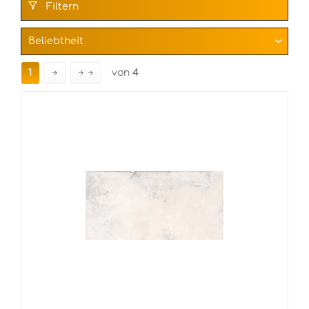
Filtern
1
von
4