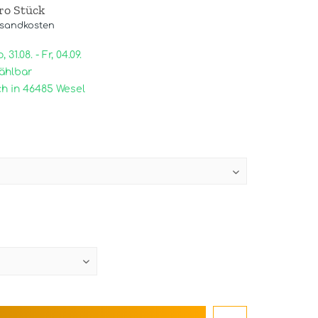
pro Stück
rsandkosten
31.08. - Fr, 04.09.
ählbar
h in 46485 Wesel