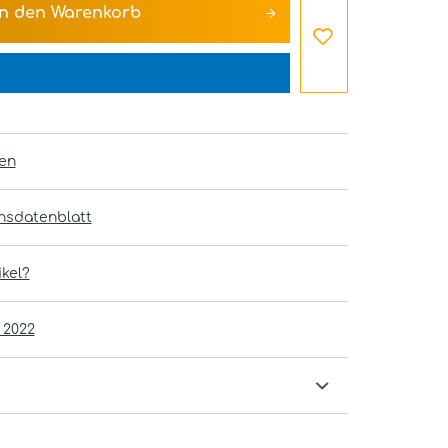
In den
Warenkorb
en
onsdatenblatt
kel?
 2022