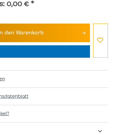
s:
0,00 €
*
In den
Warenkorb
en
onsdatenblatt
kel?