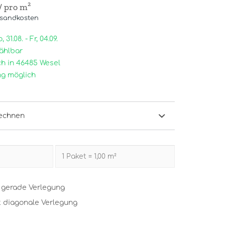
/ pro m²
rsandkosten
31.08. - Fr, 04.09.
ählbar
h in 46485 Wesel
g möglich
echnen
t gerade Verlegung
t diagonale Verlegung