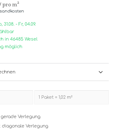
/ pro m²
rsandkosten
31.08. - Fr, 04.09.
ählbar
h in 46485 Wesel
g möglich
echnen
t gerade Verlegung
t diagonale Verlegung