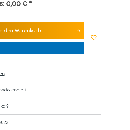
s:
0,00 €
*
In den
Warenkorb
en
onsdatenblatt
kel?
2022