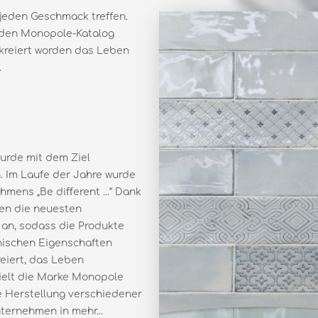
 jeden Geschmack treffen.
ie den Monopole-Katalog
 kreiert worden das Leben
.
urde mit dem Ziel
. Im Laufe der Jahre wurde
mens „Be diﬀerent ...“ Dank
den die neuesten
 an, sodass die Produkte
chnischen Eigenschaften
reiert, das Leben
ielt die Marke Monopole
e Herstellung verschiedener
ternehmen in mehr...