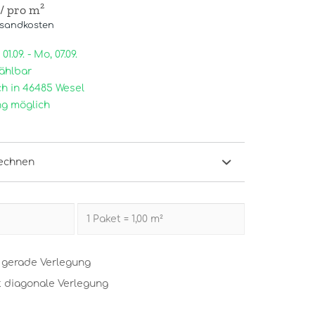
/ pro m²
rsandkosten
1.09. - Mo, 07.09.
ählbar
h in 46485 Wesel
g möglich
echnen
t gerade Verlegung
t diagonale Verlegung