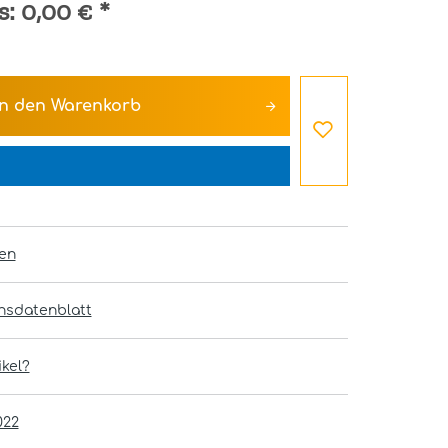
s:
0,00 €
*
In den
Warenkorb
en
onsdatenblatt
kel?
022