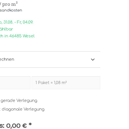
/ pro m²
rsandkosten
31.08. - Fr, 04.09.
ählbar
h in 46485 Wesel
echnen
t gerade Verlegung
t diagonale Verlegung
s:
0,00 €
*