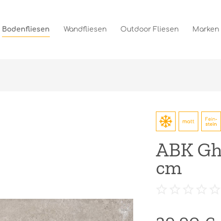
Bodenfliesen
Wandfliesen
Outdoor Fliesen
Marken
ABK Gh
cm