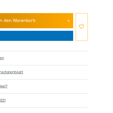
In den
Warenkorb
en
onsdatenblatt
kel?
021