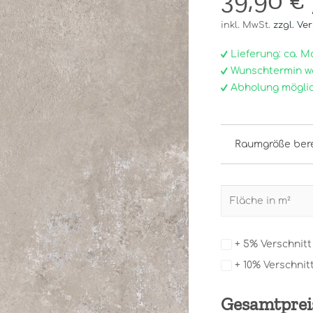
39,90 €
inkl. MwSt.
zzgl. Ve
Lieferung: ca. Mo, 
Wunschtermin w
Abholung möglic
Raumgröße ber
+ 5% Verschnit
+ 10% Verschnit
Gesamtprei