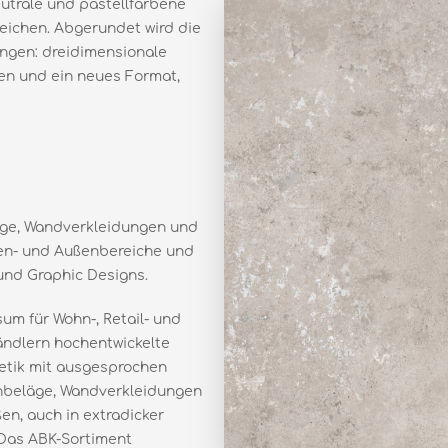
eutrale und pastellfarbene
reichen. Abgerundet wird die
sungen: dreidimensionale
een und ein neues Format,
äge, Wandverkleidungen und
nen- und Außenbereiche und
 und Graphic Designs.
um für Wohn-, Retail- und
ändlern hochentwickelte
thetik mit ausgesprochen
nbeläge, Wandverkleidungen
en, auch in extradicker
 Das ABK-Sortiment