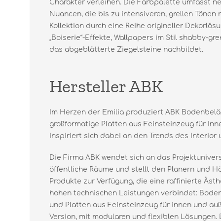
Charakter verleihen. Die Farbpalette umfasst n
Nuancen, die bis zu intensiveren, grellen Tönen 
Kollektion durch eine Reihe origineller Dekorlö
„Boiserie“-Effekte, Wallpapers im Stil shabby-gr
das abgeblätterte Ziegelsteine nachbildet.
Hersteller ABK
Im Herzen der Emilia produziert ABK Bodenbel
großformatige Platten aus Feinsteinzeug für In
inspiriert sich dabei an den Trends des Interior
Die Firma ABK wendet sich an das Projektunivers
öffentliche Räume und stellt den Planern und H
Produkte zur Verfügung, die eine raffinierte Äs
hohen technischen Leistungen verbindet: Bode
und Platten aus Feinsteinzeug für innen und auß
Version, mit modularen und flexiblen Lösungen.