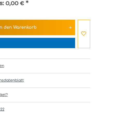
s:
0,00 €
*
In den
Warenkorb
en
onsdatenblatt
kel?
022