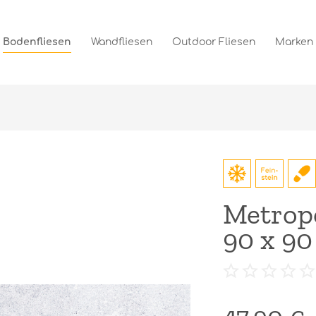
Bodenfliesen
Wandfliesen
Outdoor Fliesen
Marken
Metropo
90 x 90