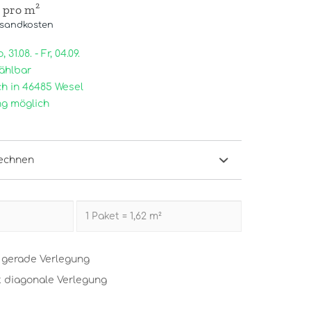
/ pro m²
rsandkosten
31.08. - Fr, 04.09.
ählbar
h in 46485 Wesel
g möglich
echnen
t gerade Verlegung
t diagonale Verlegung