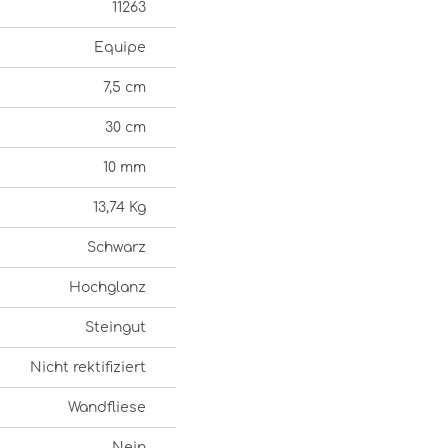
11263
Equipe
7,5 cm
30 cm
10 mm
13,74 Kg
Schwarz
Hochglanz
Steingut
Nicht rektifiziert
Wandfliese
Nein