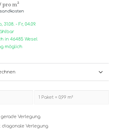
/ pro m²
rsandkosten
31.08. - Fr, 04.09.
ählbar
h in 46485 Wesel
g möglich
echnen
t gerade Verlegung
t diagonale Verlegung