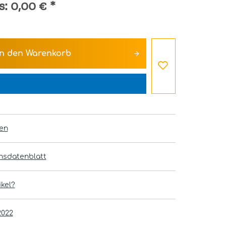
s:
0,00 €
*
In den
Warenkorb
en
onsdatenblatt
kel?
2022