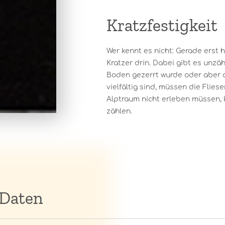
Kratzfestigkeit
Wer kennt es nicht: Gerade erst 
Kratzer drin. Dabei gibt es unzäh
Boden gezerrt wurde oder aber d
vielfältig sind, müssen die Flie
Alptraum nicht erleben müssen, 
zählen.
 Daten