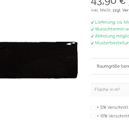
43,90 €
inkl. MwSt.
zzgl. Ve
Lieferung: ca. Mo, 
Wunschtermin w
Abholung möglic
Musterbestellun
Raumgröße ber
+ 5% Verschnit
+ 10% Verschnit