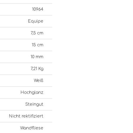
10964
Equipe
7,5 cm
15 cm
10 mm
7,21 Kg
Weiß
Hochglanz
Steingut
Nicht rektifiziert
Wandfliese