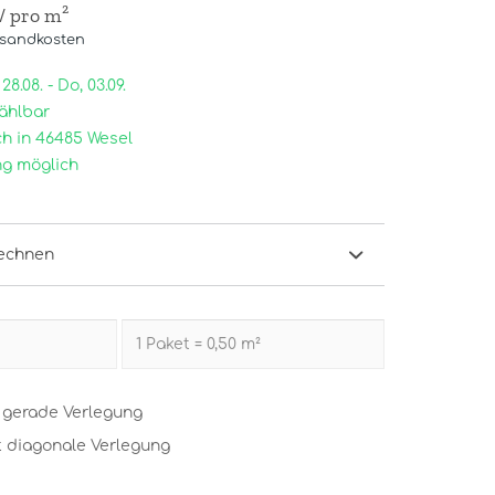
/ pro m²
rsandkosten
28.08. - Do, 03.09.
ählbar
h in 46485 Wesel
g möglich
echnen
t gerade Verlegung
t diagonale Verlegung