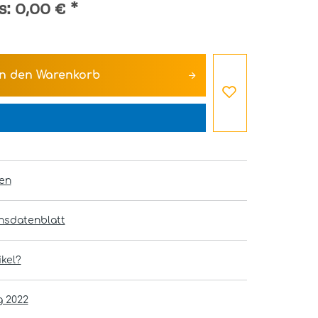
s:
0,00 €
*
In den
Warenkorb
en
onsdatenblatt
kel?
g 2022