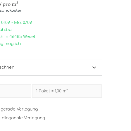
/ pro m²
rsandkosten
1.09. - Mo, 07.09.
ählbar
h in 46485 Wesel
g möglich
echnen
t gerade Verlegung
t diagonale Verlegung