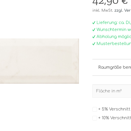
42,90 €
inkl. MwSt.
zzgl. Ve
Lieferung: ca. Di, 0
Wunschtermin w
Abholung möglic
Musterbestellun
Raumgröße ber
+ 5% Verschnit
+ 10% Verschnit