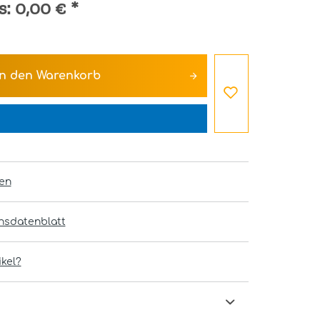
s:
0,00 €
*
In den
Warenkorb
en
onsdatenblatt
kel?