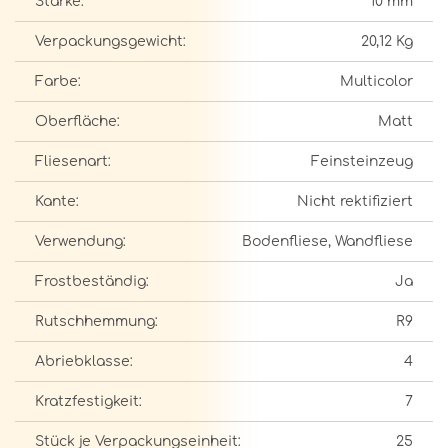
Stärke:
10 mm
Verpackungsgewicht:
20,12 Kg
Farbe:
Multicolor
Oberfläche:
Matt
Fliesenart:
Feinsteinzeug
Kante:
Nicht rektifiziert
Verwendung:
Bodenfliese, Wandfliese
Frostbeständig:
Ja
Rutschhemmung:
R9
Abriebklasse:
4
Kratzfestigkeit:
7
Stück je Verpackungseinheit:
25