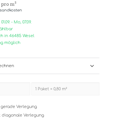
/ pro m²
rsandkosten
1.09. - Mo, 07.09.
ählbar
h in 46485 Wesel
g möglich
echnen
t gerade Verlegung
t diagonale Verlegung