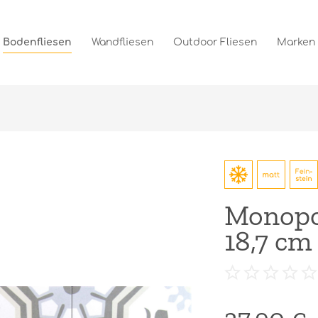
Bodenfliesen
Wandfliesen
Outdoor Fliesen
Marken
Monopol
18,7 cm