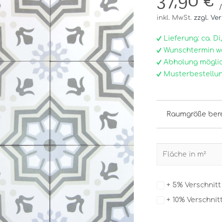
37,90 €
inkl. MwSt.
zzgl. Ve
Lieferung: ca. Di, 0
Wunschtermin w
Abholung möglic
Musterbestellun
Raumgröße ber
+ 5% Verschnit
+ 10% Verschnit