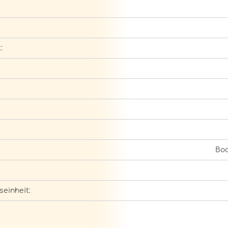
:
Bod
seinheit: