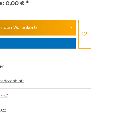
s:
0,00 €
*
In den
Warenkorb
en
onsdatenblatt
kel?
022