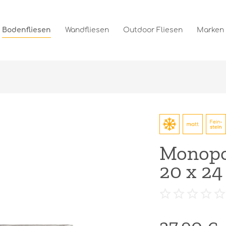
Bodenfliesen
Wandfliesen
Outdoor Fliesen
Marken
Monopo
20 x 24