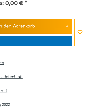
s:
0,00 €
*
In den
Warenkorb
en
onsdatenblatt
kel?
g 2022