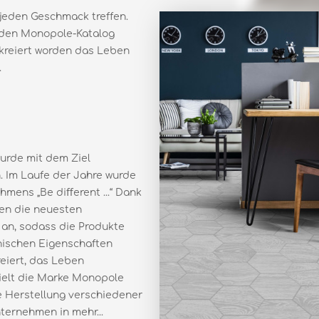
 jeden Geschmack treffen.
ie den Monopole-Katalog
 kreiert worden das Leben
.
urde mit dem Ziel
. Im Laufe der Jahre wurde
mens „Be diﬀerent ...“ Dank
den die neuesten
 an, sodass die Produkte
chnischen Eigenschaften
reiert, das Leben
ielt die Marke Monopole
e Herstellung verschiedener
ternehmen in mehr...