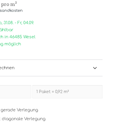
/ pro m²
rsandkosten
31.08. - Fr, 04.09.
ählbar
h in 46485 Wesel
g möglich
echnen
t gerade Verlegung
t diagonale Verlegung