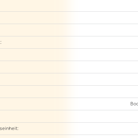
:
Bod
seinheit: