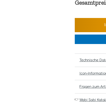
Gesamtprei
Technische Dat
Icon-Informati
Fragen zum Arti
👉
Wabi Sabi Katal