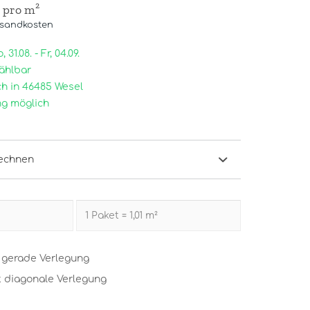
/ pro m²
rsandkosten
31.08. - Fr, 04.09.
ählbar
h in 46485 Wesel
g möglich
echnen
t gerade Verlegung
t diagonale Verlegung