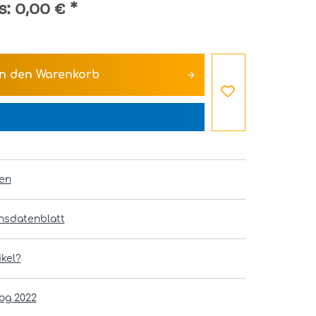
s:
0,00 €
*
In den
Warenkorb
en
onsdatenblatt
kel?
og 2022