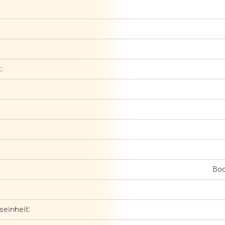
:
Bod
seinheit: