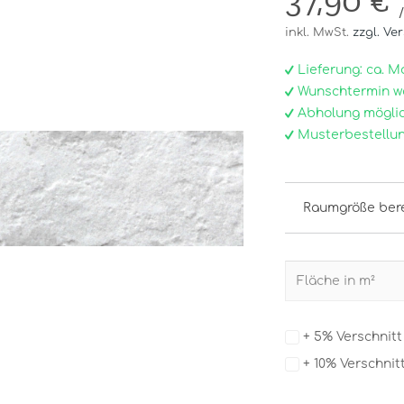
37,90 €
inkl. MwSt.
zzgl. Ve
Lieferung: ca. Mo, 
Wunschtermin w
Abholung möglic
Musterbestellun
Raumgröße ber
+ 5% Verschnit
+ 10% Verschnit