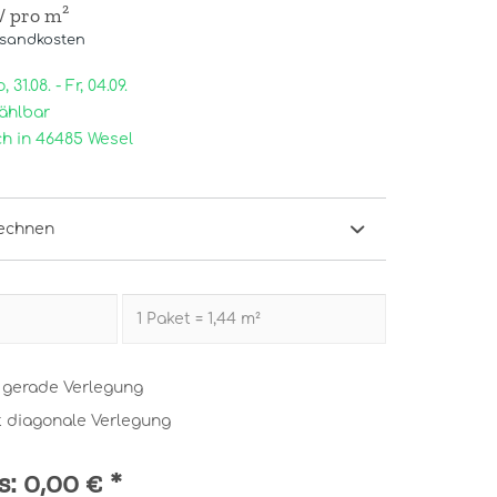
/ pro m²
rsandkosten
31.08. - Fr, 04.09.
ählbar
h in 46485 Wesel
echnen
t gerade Verlegung
t diagonale Verlegung
s:
0,00 €
*