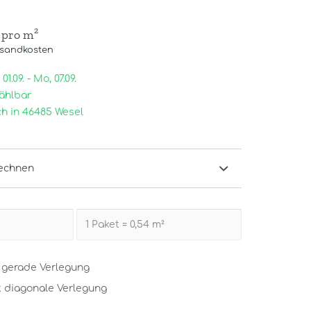
 pro m²
rsandkosten
1.09. - Mo, 07.09.
ählbar
h in 46485 Wesel
echnen
t gerade Verlegung
t diagonale Verlegung