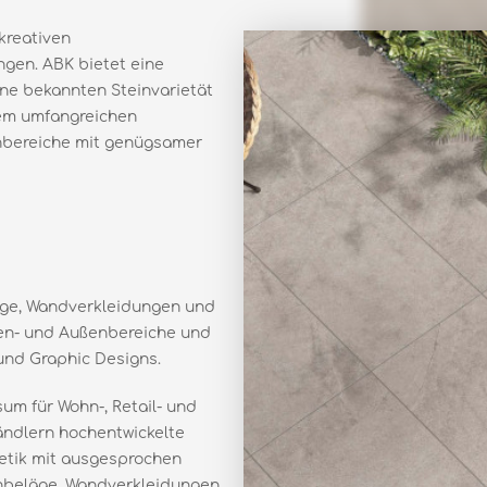
kreativen
gen. ABK bietet eine
one bekannten Steinvarietät
nem umfangreichen
enbereiche mit genügsamer
äge, Wandverkleidungen und
nen- und Außenbereiche und
 und Graphic Designs.
um für Wohn-, Retail- und
ändlern hochentwickelte
thetik mit ausgesprochen
nbeläge, Wandverkleidungen