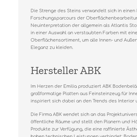
Die Strenge des Steins verwandelt sich in einen 
Forschungsparcours der Oberflächenbearbeitun
Neuinterpretation der allgemein als Atlantis St
in einer Auswahl an verstaubten Farben mit ei
Oberflächensortiment, um alle Innen- und Auß
Eleganz zu kleiden.
Hersteller ABK
Im Herzen der Emilia produziert ABK Bodenbel
großformatige Platten aus Feinsteinzeug für In
inspiriert sich dabei an den Trends des Interior
Die Firma ABK wendet sich an das Projektunivers
öffentliche Räume und stellt den Planern und H
Produkte zur Verfügung, die eine raffinierte Äs
hohen technischen Leistungen verbindet: Bode