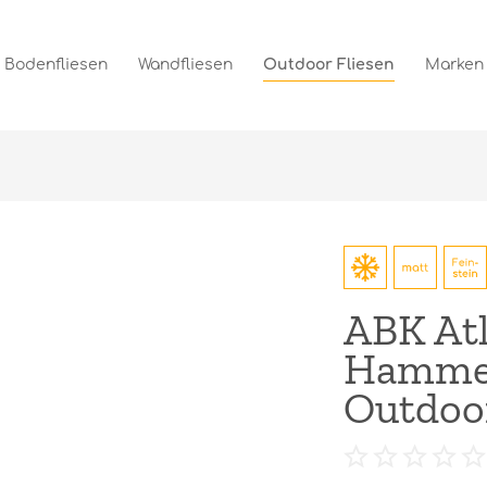
Bodenfliesen
Wandfliesen
Outdoor Fliesen
Marken
ABK Atl
Hammer
Outdoo