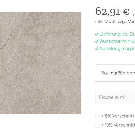
62,91 €
/
inkl. MwSt.
zzgl. Ve
Lieferung: ca. Di, 0
Wunschtermin w
Abholung möglic
Raumgröße ber
+ 5% Verschnit
+ 10% Verschnit