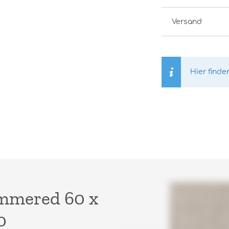
Versand
Hier finde
ammered 60 x
0