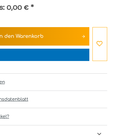
s:
0,00 €
*
In den
Warenkorb
en
onsdatenblatt
kel?