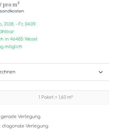
/ pro m²
rsandkosten
31.08. - Fr, 04.09.
ählbar
h in 46485 Wesel
g möglich
echnen
t gerade Verlegung
t diagonale Verlegung