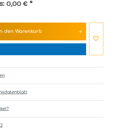
s:
0,00 €
*
In den
Warenkorb
en
onsdatenblatt
kel?
22