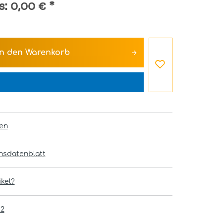
s:
0,00 €
*
In den
Warenkorb
en
onsdatenblatt
kel?
22