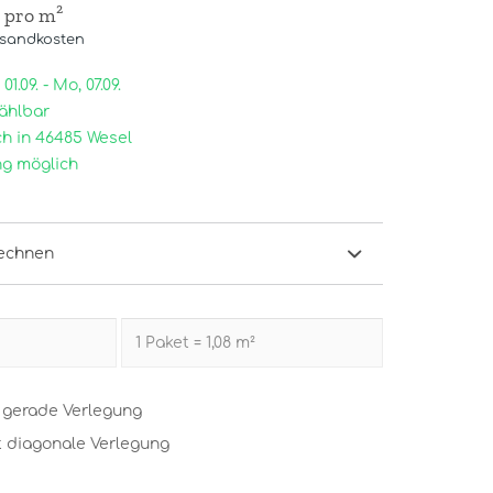
/ pro m²
rsandkosten
1.09. - Mo, 07.09.
ählbar
h in 46485 Wesel
g möglich
echnen
t gerade Verlegung
t diagonale Verlegung