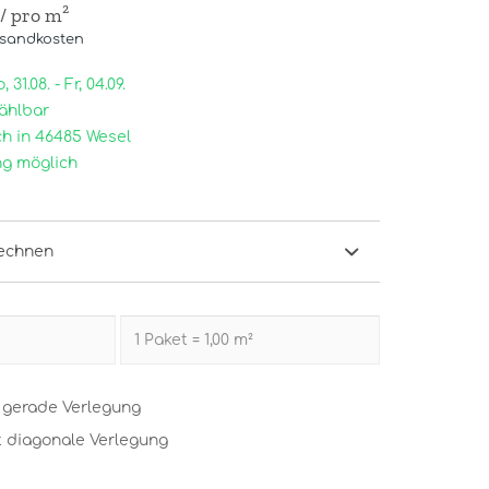
/ pro m²
rsandkosten
31.08. - Fr, 04.09.
ählbar
h in 46485 Wesel
g möglich
echnen
t gerade Verlegung
t diagonale Verlegung