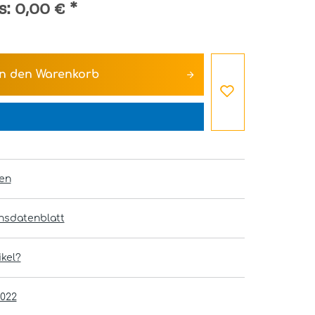
s:
0,00 €
*
In den
Warenkorb
en
onsdatenblatt
kel?
2022