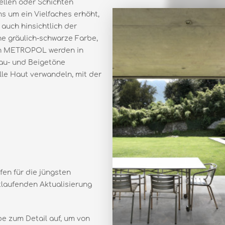
ellen oder Schichten
ins um ein Vielfaches erhöht,
 auch hinsichtlich der
ne gräulich-schwarze Farbe,
on METROPOL werden in
rau- und Beigetöne
lle Haut verwandeln, mit der
ffen für die jüngsten
tlaufenden Aktualisierung
be zum Detail auf, um von