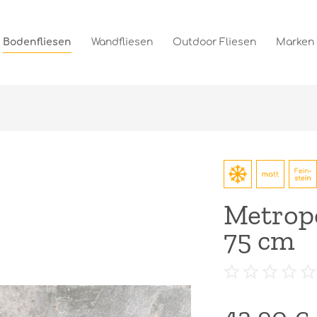
Bodenfliesen
Wandfliesen
Outdoor Fliesen
Marken
Metropo
75 cm