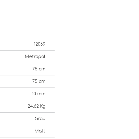
12069
Metropol
75 cm
75 cm
10 mm
24,62 Kg
Grau
Matt