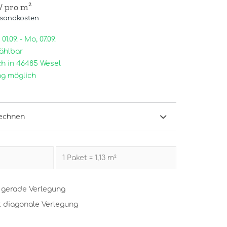
/ pro m²
rsandkosten
1.09. - Mo, 07.09.
ählbar
h in 46485 Wesel
g möglich
echnen
t gerade Verlegung
t diagonale Verlegung