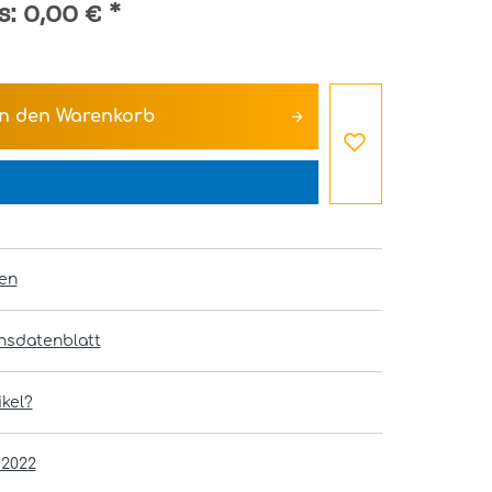
s:
0,00 €
*
In den
Warenkorb
en
onsdatenblatt
kel?
 2022