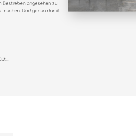
em Bestreben angesehen zu
 zu machen. Und genau damit
t...