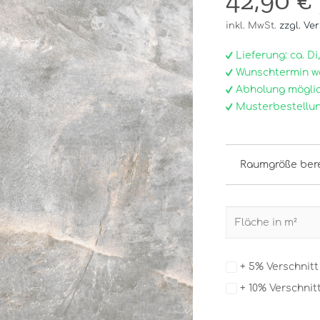
42,90 €
inkl. MwSt.
zzgl. Ve
Lieferung: ca. Di, 0
Wunschtermin w
Abholung möglic
Musterbestellun
Raumgröße ber
+ 5% Verschnit
+ 10% Verschnit