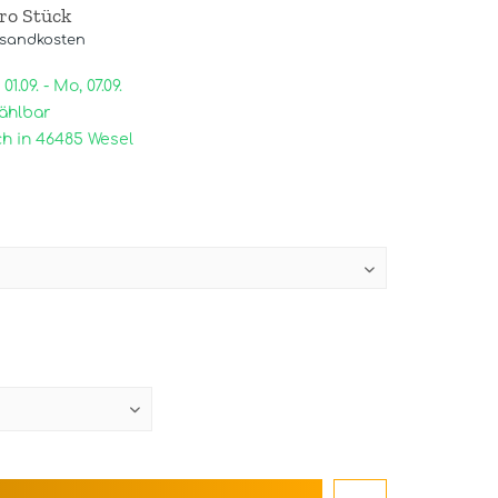
pro Stück
rsandkosten
1.09. - Mo, 07.09.
ählbar
h in 46485 Wesel