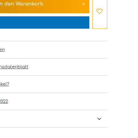
In den
Warenkorb
en
onsdatenblatt
kel?
2022