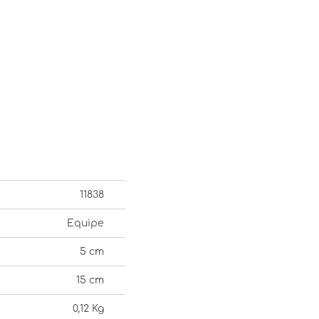
11838
Equipe
5 cm
15 cm
0,12 Kg