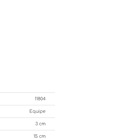
11804
Equipe
3 cm
15 cm