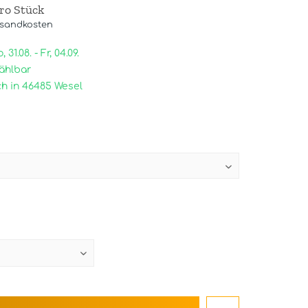
pro Stück
rsandkosten
31.08. - Fr, 04.09.
ählbar
h in 46485 Wesel