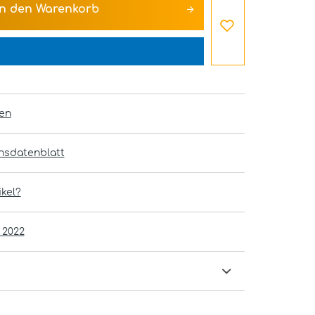
In den
Warenkorb
en
onsdatenblatt
kel?
 2022