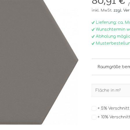
80,91 €
inkl. MwSt.
zzgl. Ve
Lieferung: ca. Mo, 
Wunschtermin w
Abholung möglic
Musterbestellun
Raumgröße ber
+ 5% Verschnit
+ 10% Verschnit