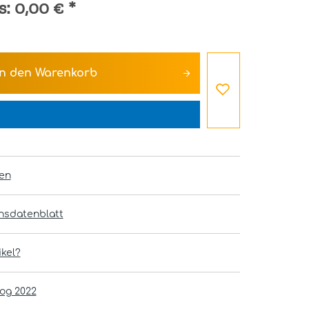
s:
0,00 €
*
In den
Warenkorb
en
onsdatenblatt
kel?
log 2022