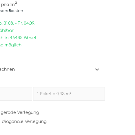
/ pro m²
rsandkosten
31.08. - Fr, 04.09.
ählbar
h in 46485 Wesel
g möglich
echnen
t gerade Verlegung
t diagonale Verlegung