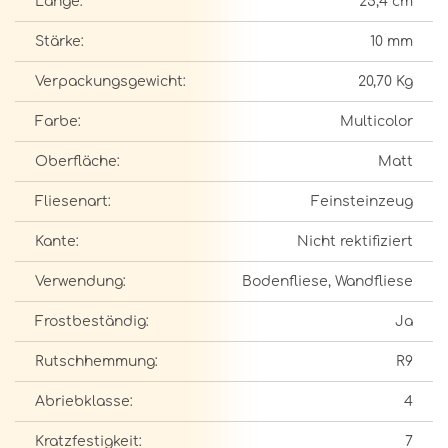
Länge:
25,4 cm
Stärke:
10 mm
Verpackungsgewicht:
20,70 Kg
Farbe:
Multicolor
Oberfläche:
Matt
Fliesenart:
Feinsteinzeug
Kante:
Nicht rektifiziert
Verwendung:
Bodenfliese, Wandfliese
Frostbeständig:
Ja
Rutschhemmung:
R9
Abriebklasse:
4
Kratzfestigkeit:
7