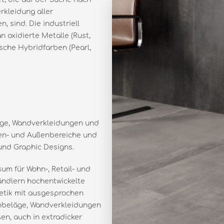
rkleidung aller
 sind. Die industriell
n oxidierte Metalle (Rust,
sche Hybridfarben (Pearl,
äge, Wandverkleidungen und
nen- und Außenbereiche und
 und Graphic Designs.
um für Wohn-, Retail- und
ändlern hochentwickelte
thetik mit ausgesprochen
nbeläge, Wandverkleidungen
en, auch in extradicker