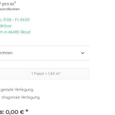
/ pro m²
rsandkosten
31.08. - Fr, 04.09.
ählbar
h in 46485 Wesel
echnen
t gerade Verlegung
t diagonale Verlegung
s:
0,00 €
*