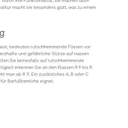
r durch ihre Funktionalität, sie machen auch
Politur macht sie besonders glatt, was zu einem
g
ässt, bedeuten rutschhemmende Fliesen vor
merzhafte und gefährliche Stürze auf nassen
llten Sie keinesfalls auf rutschhemmende
tigkeit erkennen Sie an den Klassen R 9 bis R
cht man ab R 11. Ein zusätzliches A, B oder C
 für Barfußbereiche eignet.