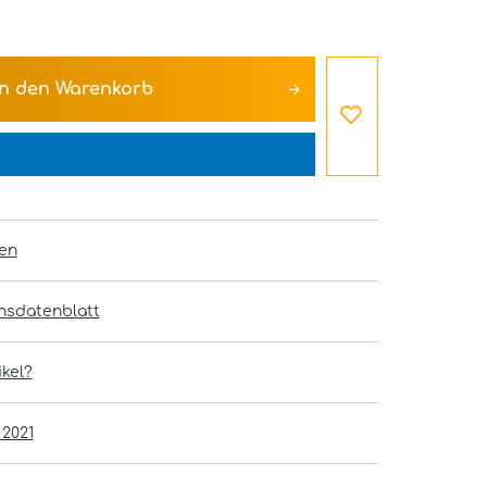
In den
Warenkorb
en
onsdatenblatt
kel?
 2021