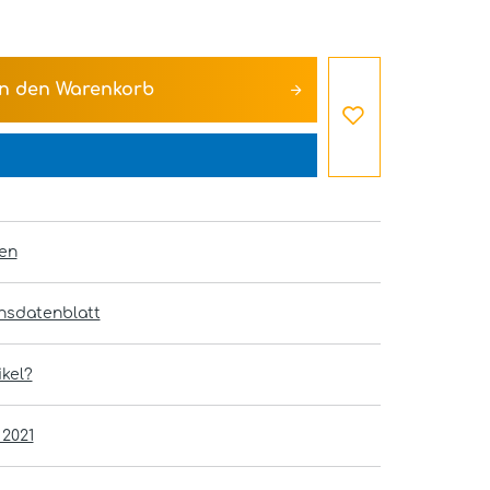
In den
Warenkorb
en
onsdatenblatt
kel?
 2021