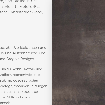
 sind. Die industriell
n oxidierte Metalle (Rust,
sche Hybridfarben (Pearl,
äge, Wandverkleidungen und
nen- und Außenbereiche und
 und Graphic Designs.
um für Wohn-, Retail- und
ändlern hochentwickelte
thetik mit ausgesprochen
nbeläge, Wandverkleidungen
en, auch in extradicker
 Das ABK-Sortiment
mack...