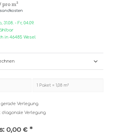
/ pro m²
rsandkosten
31.08. - Fr, 04.09.
ählbar
h in 46485 Wesel
echnen
t gerade Verlegung
t diagonale Verlegung
s:
0,00 €
*