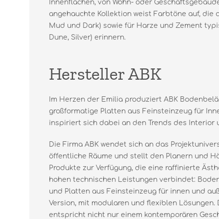
Innenflächen, von Wohn- oder Geschäftsgebäuden,
angehauchte Kollektion weist Farbtöne auf, die a
Mud und Dark) sowie für Harze und Zement typi
Dune, Silver) erinnern.
Hersteller ABK
Im Herzen der Emilia produziert ABK Bodenbel
großformatige Platten aus Feinsteinzeug für In
inspiriert sich dabei an den Trends des Interior
Die Firma ABK wendet sich an das Projektunivers
öffentliche Räume und stellt den Planern und H
Produkte zur Verfügung, die eine raffinierte Äs
hohen technischen Leistungen verbindet: Bode
und Platten aus Feinsteinzeug für innen und auß
Version, mit modularen und flexiblen Lösungen.
entspricht nicht nur einem kontemporären Gesch