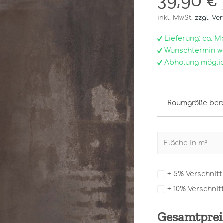
39,90 €
inkl. MwSt.
zzgl. Ve
Lieferung: ca. Mo, 
Wunschtermin w
Abholung möglic
Raumgröße ber
+ 5% Verschnit
+ 10% Verschnit
Gesamtprei