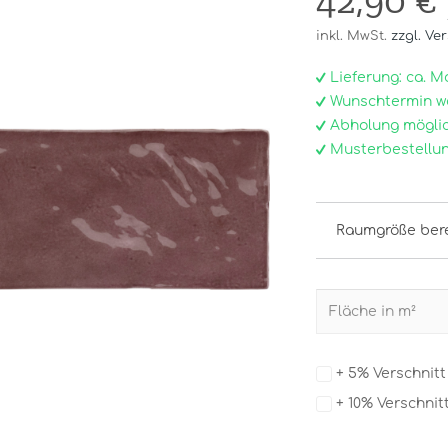
42,90 €
inkl. MwSt.
zzgl. Ve
Lieferung: ca. Mo, 
Wunschtermin w
Abholung möglic
Musterbestellun
Raumgröße ber
+ 5% Verschnit
+ 10% Verschnit