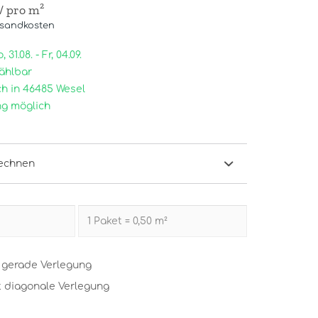
/ pro m²
rsandkosten
31.08. - Fr, 04.09.
ählbar
h in 46485 Wesel
g möglich
echnen
t gerade Verlegung
t diagonale Verlegung