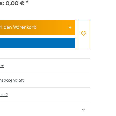
s:
0,00 €
*
In den
Warenkorb
en
onsdatenblatt
kel?