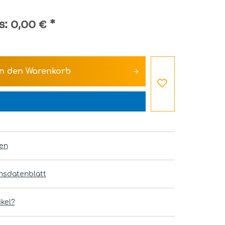
s:
0,00 €
*
In den
Warenkorb
en
onsdatenblatt
kel?