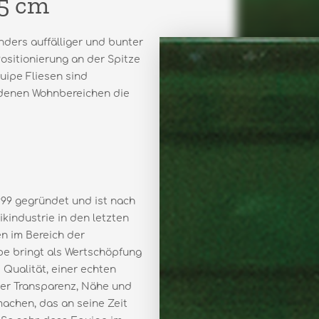
15 cm
nders auffälliger und bunter
Positionierung an der Spitze
uipe Fliesen sind
iedenen Wohnbereichen die
99 gegründet und ist nach
industrie in den letzten
n im Bereich der
e bringt als Wertschöpfung
Qualität, einer echten
er Transparenz, Nähe und
machen, das an seine Zeit