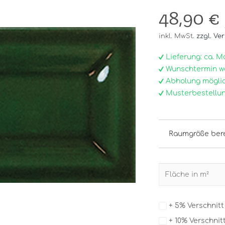
48,90 €
inkl. MwSt.
zzgl. Ve
Lieferung: ca. Mo, 
Wunschtermin w
Abholung möglic
Musterbestellun
Raumgröße ber
+ 5% Verschnit
+ 10% Verschnit