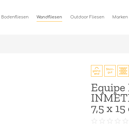
Bodenfliesen
Wandfliesen
Outdoor Fliesen
Marken
Equipe 
INMETR
7,5 x 15