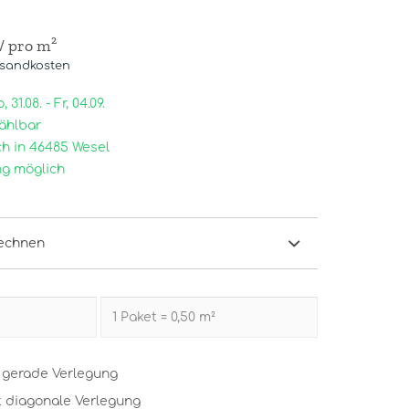
/ pro m²
rsandkosten
31.08. - Fr, 04.09.
ählbar
h in 46485 Wesel
g möglich
echnen
t gerade Verlegung
t diagonale Verlegung