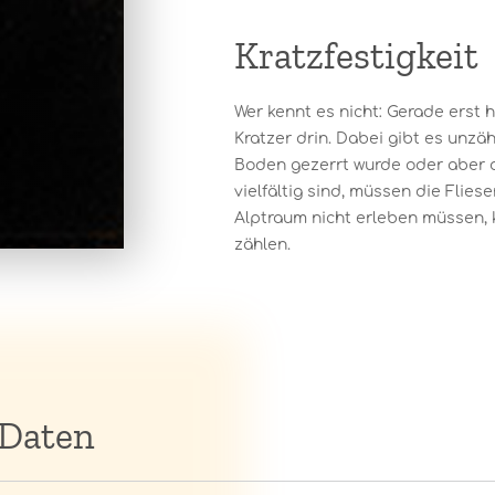
Kratzfestigkeit
Wer kennt es nicht: Gerade erst 
Kratzer drin. Dabei gibt es unzäh
Boden gezerrt wurde oder aber d
vielfältig sind, müssen die Flie
Alptraum nicht erleben müssen, 
zählen.
 Daten