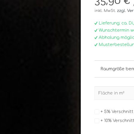
35,90 €
inkl. MwSt.
zzgl. Ve
Lieferung: ca. Di, 0
Wunschtermin w
Abholung möglic
Musterbestellun
Raumgröße ber
+ 5% Verschnit
+ 10% Verschnit