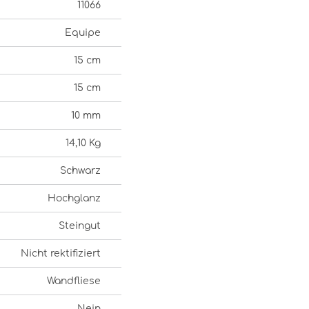
11066
Equipe
15 cm
15 cm
10 mm
14,10 Kg
Schwarz
Hochglanz
Steingut
Nicht rektifiziert
Wandfliese
Nein