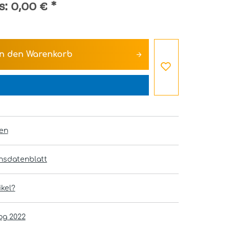
s:
0,00 €
*
In den
Warenkorb
en
onsdatenblatt
kel?
og 2022