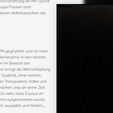
Positionierung an der Spitze
uipe Fliesen sind
iedenen Wohnbereichen die
99 gegründet und ist nach
industrie in den letzten
n im Bereich der
e bringt als Wertschöpfung
Qualität, einer echten
er Transparenz, Nähe und
machen, das an seine Zeit
 So sehr, dass Equipe im
ramm aufgenommen wurde,
, auswählt und fördert,...