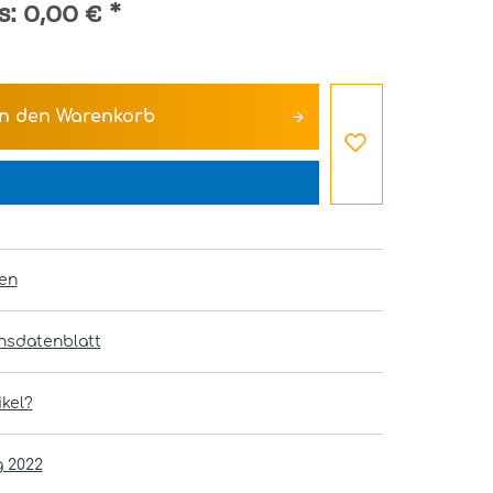
s:
0,00 €
*
In den
Warenkorb
en
onsdatenblatt
kel?
g 2022