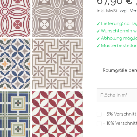
67,90 €
inkl. MwSt.
zzgl. Ve
Lieferung: ca. Di, 0
Wunschtermin w
Abholung möglic
Musterbestellun
Raumgröße ber
+ 5% Verschnit
+ 10% Verschnit