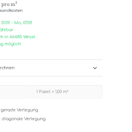
/ pro m²
rsandkosten
1.09. - Mo, 07.09.
ählbar
h in 46485 Wesel
g möglich
echnen
t gerade Verlegung
t diagonale Verlegung