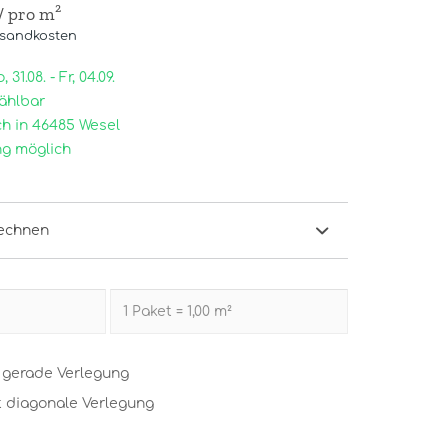
/ pro m²
rsandkosten
31.08. - Fr, 04.09.
ählbar
h in 46485 Wesel
g möglich
echnen
t gerade Verlegung
t diagonale Verlegung