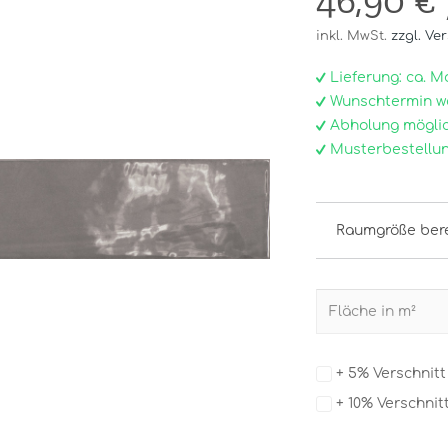
46,90 €
inkl. MwSt.
zzgl. Ve
Lieferung: ca. Mo, 
Wunschtermin w
Abholung möglic
Musterbestellun
Raumgröße ber
+ 5% Verschnit
+ 10% Verschnit