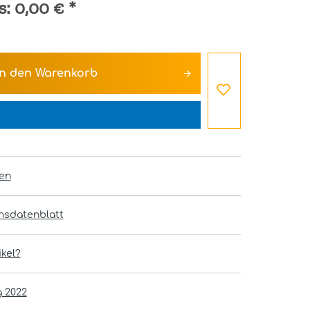
s:
0,00 €
*
In den
Warenkorb
en
onsdatenblatt
kel?
g 2022