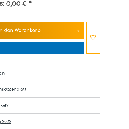
s:
0,00 €
*
In den
Warenkorb
en
onsdatenblatt
kel?
g 2022