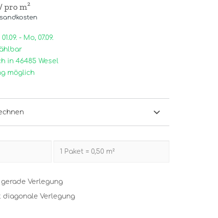
/ pro m²
rsandkosten
1.09. - Mo, 07.09.
ählbar
h in 46485 Wesel
g möglich
echnen
t gerade Verlegung
t diagonale Verlegung